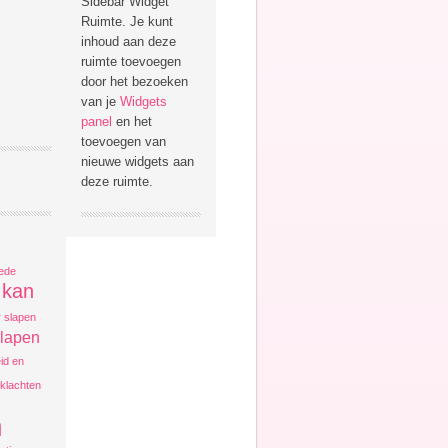
Sidebar Widget
Ruimte. Je kunt
inhoud aan deze
ruimte toevoegen
door het bezoeken
van je
Widgets
panel
en het
toevoegen van
nieuwe widgets aan
deze ruimte.
ede
kan
r slapen
slapen
eid en
klachten
n