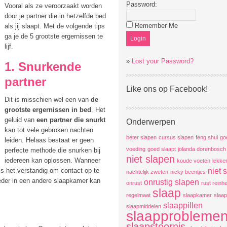
Password:
Vooral als ze veroorzaakt worden
door je partner die in hetzelfde bed
Remember Me
als jij slaapt. Met de volgende tips
ga je de 5 grootste ergernissen te
lijf.
»
Lost your Password?
1. Snurkende
partner
Like ons op Facebook!
Dit is misschien wel een van
de
grootste ergernissen in bed
. Het
geluid van
een partner die snurkt
Onderwerpen
kan tot vele gebroken nachten
beter slapen
cursus slapen
feng shui
go
leiden. Helaas bestaat er geen
voeding
goed slaapt
jolanda dorenbosch
perfecte methode die snurken bij
niet slapen
iedereen kan oplossen. Wanneer
koude voeten
lekke
niet 
is het verstandig om contact op te
nachtelijk zweten
nicky beentjes
der in een andere slaapkamer kan
onrustig slapen
onrust
rust reinh
slaap
regelmaat
slaapkamer
slaap
slaappillen
slaapmiddelen
slaapprobleme
slaapstoornis