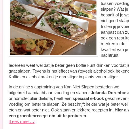
tussen voeding
slapen? Wat je
bepaalt of je we
niet goed slaap
Indien jij je vo
aanpast dan zu
ook een result
merken in de
kwaliteit van je
nachtrust.
Iedereen weet wel dat je beter geen koffie kunt drinken voordat j
gaat slapen. Tevens is het effect van (teveel) alcohol ook bekend
Koffie en alcohol maken je onrustiger in plaats van rustiger.
In de online slaaptraining van Kan Niet Slapen besteden we
uitgebreid aandacht aan voeding en slapen.
Jolanda Dorenbos
orthomoleculair diëtiste, heeft een
speciaal e-book
geschreven 
voeding om beter te slapen. Ze beschrijft helder wat je beter wel
eten en wat beter niet. Ook staan er lekkere recepten in.
Hier al
een groentenrecept om uit te proberen.
[Lees meer…]