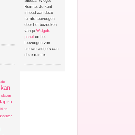
Sidebar Widget
Ruimte. Je kunt
inhoud aan deze
ruimte toevoegen
door het bezoeken
van je
Widgets
panel
en het
toevoegen van
nieuwe widgets aan
deze ruimte.
ede
kan
r slapen
slapen
eid en
klachten
n