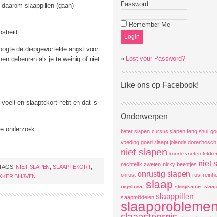
Password:
 daarom slaappillen (gaan)
Remember Me
osheid.
hoogte de diepgewortelde angst voor
»
Lost your Password?
en gebeuren als je te weinig of niet
Like ons op Facebook!
 voelt en slaaptekort hebt en dat is
Onderwerpen
te onderzoek.
beter slapen
cursus slapen
feng shui
go
voeding
goed slaapt
jolanda dorenbosch
niet slapen
koude voeten
lekke
niet 
nachtelijk zweten
nicky beentjes
TAGS:
NIET SLAPEN
,
SLAAPTEKORT
,
onrustig slapen
onrust
rust reinh
KKER BLIJVEN
slaap
regelmaat
slaapkamer
slaap
slaappillen
slaapmiddelen
slaapprobleme
slaapstoornis